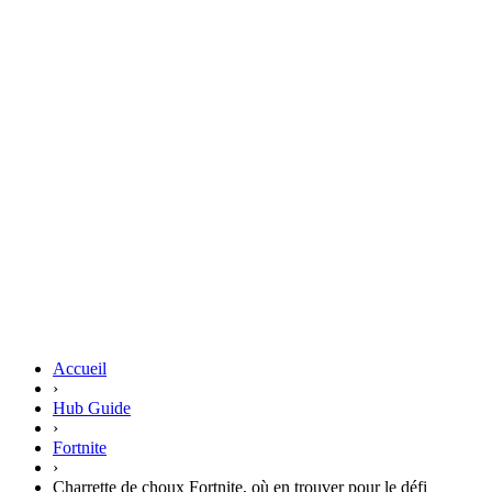
Accueil
›
Hub Guide
›
Fortnite
›
Charrette de choux Fortnite, où en trouver pour le défi