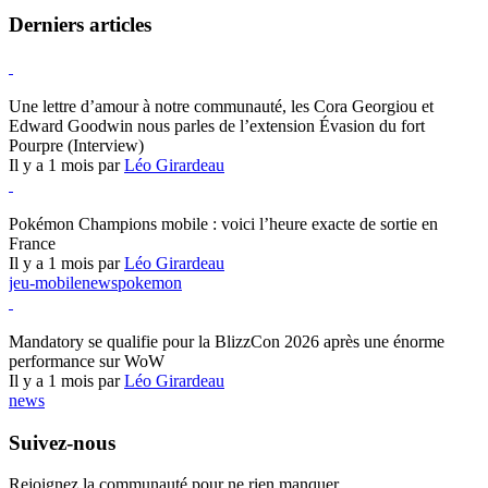
Derniers articles
Hearthstone
Une lettre d’amour à notre communauté, les Cora Georgiou et
Edward Goodwin nous parles de l’extension Évasion du fort
Pourpre (Interview)
Il y a 1 mois par
Léo Girardeau
Pokémon Champions
Pokémon Champions mobile : voici l’heure exacte de sortie en
France
Il y a 1 mois par
Léo Girardeau
jeu-mobile
news
pokemon
World of Warcraft
Mandatory se qualifie pour la BlizzCon 2026 après une énorme
performance sur WoW
Il y a 1 mois par
Léo Girardeau
news
Suivez-nous
Rejoignez la communauté pour ne rien manquer.