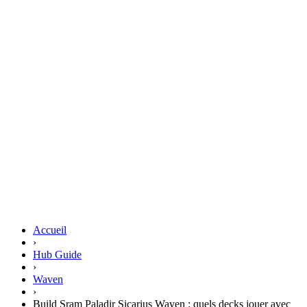
Accueil
›
Hub Guide
›
Waven
›
Build Sram Paladir Sicarius Waven : quels decks jouer avec