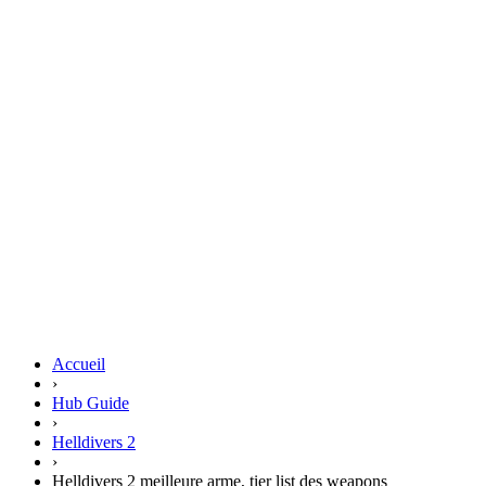
Accueil
›
Hub Guide
›
Helldivers 2
›
Helldivers 2 meilleure arme, tier list des weapons