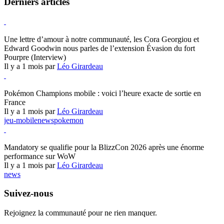
Derniers articles
Hearthstone
Une lettre d’amour à notre communauté, les Cora Georgiou et
Edward Goodwin nous parles de l’extension Évasion du fort
Pourpre (Interview)
Il y a 1 mois par
Léo Girardeau
Pokémon Champions
Pokémon Champions mobile : voici l’heure exacte de sortie en
France
Il y a 1 mois par
Léo Girardeau
jeu-mobile
news
pokemon
World of Warcraft
Mandatory se qualifie pour la BlizzCon 2026 après une énorme
performance sur WoW
Il y a 1 mois par
Léo Girardeau
news
Suivez-nous
Rejoignez la communauté pour ne rien manquer.