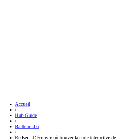
Accueil
›
Hub Guide
›
Battlefield 6
›
Redsec : Découvre où trouver la carte interactive de