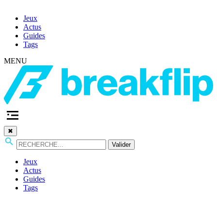
Jeux
Actus
Guides
Tags
MENU
✖
Valider
Jeux
Actus
Guides
Tags