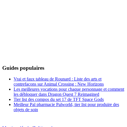
Guides populaires
Vrai et faux tableau de Rounard : Liste des arts et
contrefaçons sur Animal Crossing : New Horizons
Les meilleures vocations pour chaque personnage et comment
les débloquer dans Dragon Quest 7 Reimagined
Tier list des compos du set 17 de TFT Space Gods
Meilleur Pal pharmacie Palworld, tier list pour produire des
objets de soin