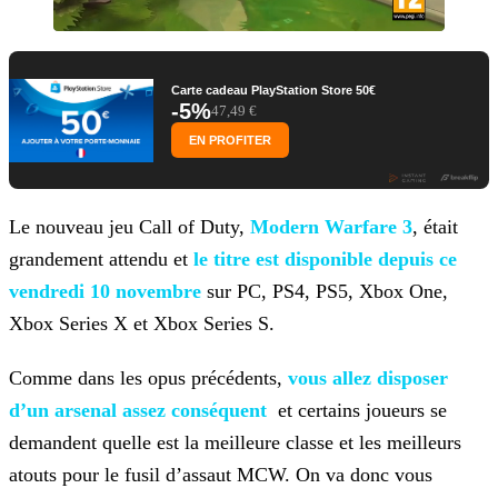
Carte cadeau PlayStation Store 50€
-5%
47,49 €
EN PROFITER
Le nouveau jeu Call of Duty,
Modern Warfare 3
, était
grandement attendu et
le titre est disponible depuis ce
vendredi 10 novembre
sur PC,
PS4, PS5, Xbox One,
Xbox Series X et Xbox Series S.
Comme dans les opus précédents,
vous allez disposer
d’un arsenal assez
conséquent
et certains joueurs se
demandent quelle est la meilleure classe et les meilleurs
atouts pour le fusil d’assaut MCW. On va donc vous