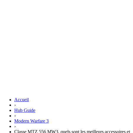
Accueil
›
Hub Guide
›
Modern Warfare 3
›
Classe MTZ 556 MW3, quels sont les meilleurs accessoires et