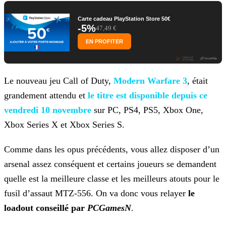
Carte cadeau PlayStation Store 50€
-5%
47,49 €
EN PROFITER
Le nouveau jeu Call of Duty,
Modern Warfare 3
, était
grandement attendu et
le titre est disponible depuis ce
vendredi 10 novembre
sur PC,
PS4, PS5, Xbox One,
Xbox Series X et Xbox Series S.
Comme dans les opus précédents, vous allez disposer d’un
arsenal assez conséquent et certains joueurs se demandent
quelle est la meilleure classe et les meilleurs atouts pour le
fusil d’assaut
MTZ-556. On va donc vous relayer
le
loadout conseillé par
PCGamesN
.