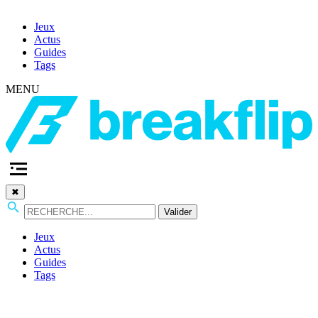
Jeux
Actus
Guides
Tags
MENU
✖
Valider
Jeux
Actus
Guides
Tags