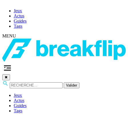
Jeux
Actus
Guides
Tags
MENU
✖
Valider
Jeux
Actus
Guides
Tags