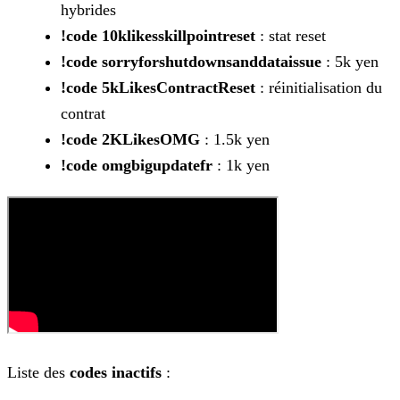
hybrides
!code 10klikesskillpointreset
: stat reset
!code sorryforshutdownsanddataissue
: 5k yen
!code 5kLikesContractReset
: réinitialisation du
contrat
!code 2KLikesOMG
: 1.5k yen
!code omgbigupdatefr
: 1k yen
Liste des
codes inactifs
: