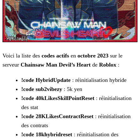
Voici la liste des
codes actifs
en
octobre 2023
sur le
serveur
Chainsaw Man Devil’s Heart
de
Roblox
:
!code HybridUpdate
: réinitialisation hybride
!code sub2vibezy
: 5k yen
!code 40kLikesSkillPointReset
: réinitialisation
des stat
!code 28KLikesContractReset
: réinitialisation
des contrats
!code 18khybridreset
: réinitialisation des