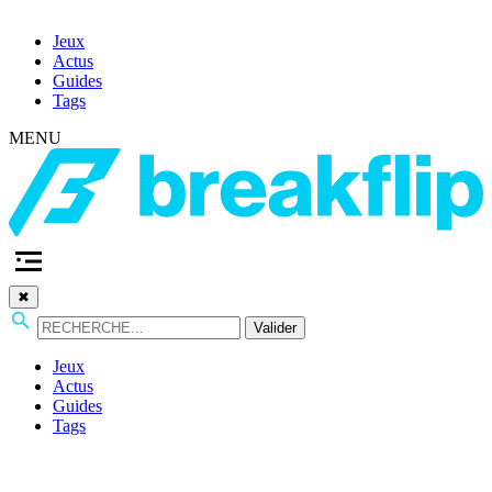
Jeux
Actus
Guides
Tags
MENU
✖
Valider
Jeux
Actus
Guides
Tags