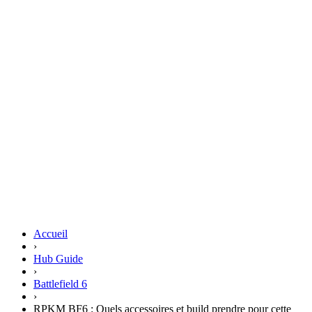
Accueil
›
Hub Guide
›
Battlefield 6
›
RPKM BF6 : Quels accessoires et build prendre pour cette