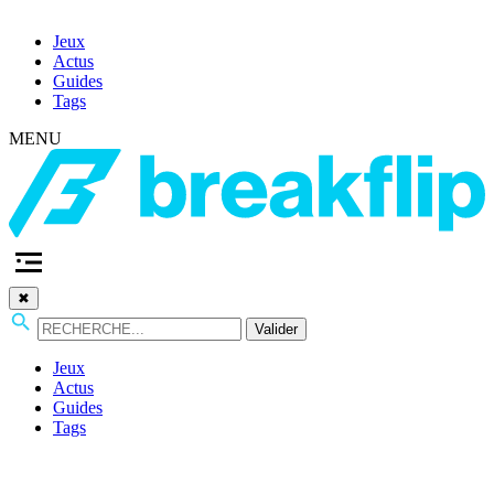
Jeux
Actus
Guides
Tags
MENU
✖
Valider
Jeux
Actus
Guides
Tags