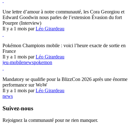
Hearthstone
Une lettre d’amour à notre communauté, les Cora Georgiou et
Edward Goodwin nous parles de l’extension Évasion du fort
Pourpre (Interview)
Il y a 1 mois par
Léo Girardeau
Pokémon Champions
Pokémon Champions mobile : voici l’heure exacte de sortie en
France
Il y a 1 mois par
Léo Girardeau
jeu-mobile
news
pokemon
World of Warcraft
Mandatory se qualifie pour la BlizzCon 2026 après une énorme
performance sur WoW
Il y a 1 mois par
Léo Girardeau
news
Suivez-nous
Rejoignez la communauté pour ne rien manquer.