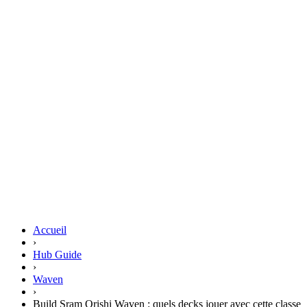
Accueil
›
Hub Guide
›
Waven
›
Build Sram Orishi Waven : quels decks jouer avec cette classe