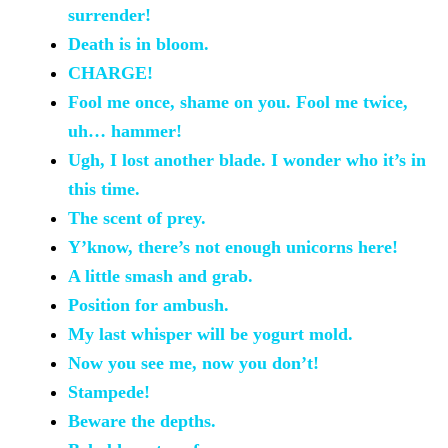
surrender!
Death is in
bloom.
CHARGE!
Fool me once, shame
on you. Fool me twice,
uh… hammer!
Ugh,
I lost another blade. I wonder who it’s in
this time.
The scent of
prey.
Y’know, there’s not
enough unicorns here!
A little smash
and grab.
Position for
ambush.
My last
whisper will be yogurt mold.
Now you see me,
now you don’t!
Stampede!
Beware the
depths.