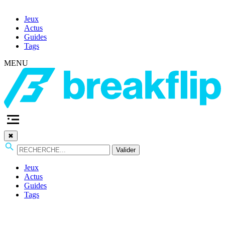
Jeux
Actus
Guides
Tags
MENU
✖
Valider
Jeux
Actus
Guides
Tags