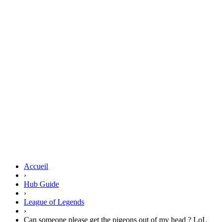
Accueil
›
Hub Guide
›
League of Legends
›
Can someone please get the pigeons out of my head ? LoL