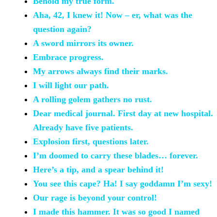
Behold my true
form.
Aha, 42, I knew it!
Now – er, what was the
question again?
A sword mirrors its owner.
Embrace progress.
My arrows always find their
marks.
I will light our path.
A rolling golem gathers no
rust.
Dear medical
journal. First day at new hospital.
Already have five patients.
Explosion first, questions
later.
I’m doomed to carry these
blades… forever.
Here’s a tip, and a spear behind
it!
You see this cape? Ha! I say
goddamn I’m sexy!
Our rage is beyond your
control!
I made this hammer. It
was so good I named