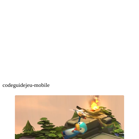
code
guide
jeu-mobile