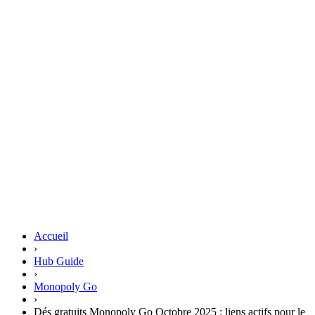
Accueil
›
Hub Guide
›
Monopoly Go
›
Dés gratuits Monopoly Go Octobre 2025 : liens actifs pour le