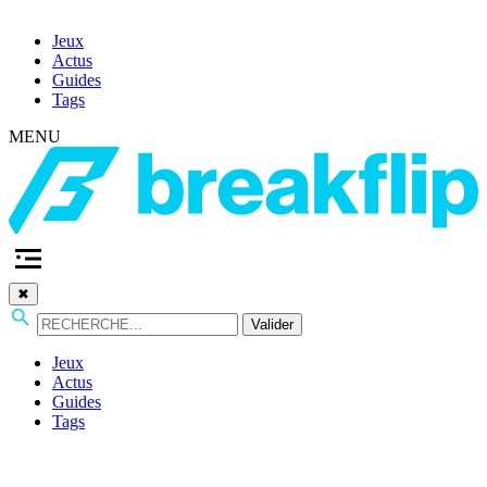
Jeux
Actus
Guides
Tags
MENU
✖
Valider
Jeux
Actus
Guides
Tags