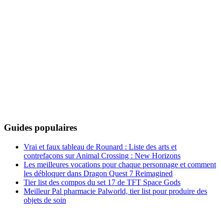
Guides populaires
Vrai et faux tableau de Rounard : Liste des arts et
contrefaçons sur Animal Crossing : New Horizons
Les meilleures vocations pour chaque personnage et comment
les débloquer dans Dragon Quest 7 Reimagined
Tier list des compos du set 17 de TFT Space Gods
Meilleur Pal pharmacie Palworld, tier list pour produire des
objets de soin