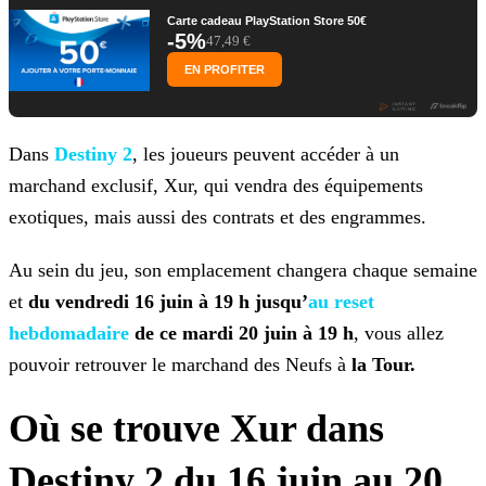
Carte cadeau PlayStation Store 50€
-5%
47,49 €
EN PROFITER
Dans
Destiny 2
, les joueurs peuvent accéder à un
marchand exclusif, Xur, qui vendra des équipements
exotiques,
mais aussi des contrats et des engrammes.
Au sein du jeu, son emplacement changera chaque semaine
et
du vendredi 16 juin à 19 h jusqu’
au reset
hebdomadaire
de ce mardi 20 juin à 19
h
, vous allez
pouvoir retrouver le marchand des Neufs à
la Tour.
Où se trouve Xur dans
Destiny 2 du 16 juin au 20