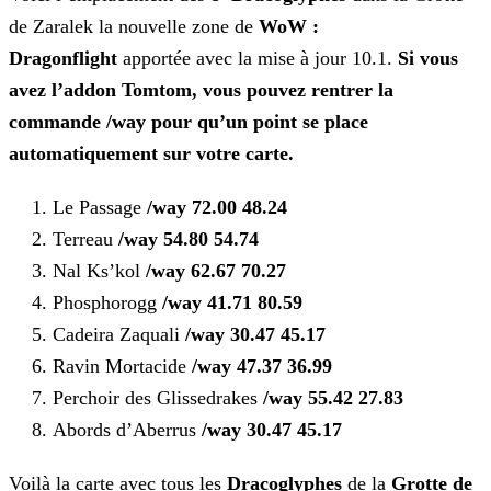
de Zaralek la nouvelle zone de
WoW :
Dragonflight
apportée avec
la mise à jour 10.1.
Si vous
avez l’addon Tomtom, vous pouvez rentrer la
commande /way pour qu’un point se place
automatiquement sur votre carte.
Le Passage
/way 72.00 48.24
Terreau
/way 54.80 54.74
Nal Ks’kol
/way 62.67 70.27
Phosphorogg
/way 41.71 80.59
Cadeira Zaquali
/way 30.47 45.17
Ravin Mortacide
/way 47.37 36.99
Perchoir des Glissedrakes
/way 55.42 27.83
Abords d’Aberrus
/way 30.47 45.17
Voilà la carte avec tous les
Dracoglyphes
de la
Grotte de