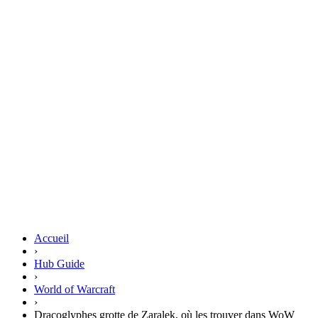
Accueil
›
Hub Guide
›
World of Warcraft
›
Dracoglyphes grotte de Zaralek, où les trouver dans WoW