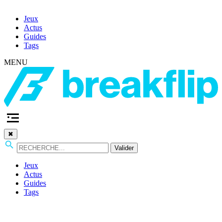
Jeux
Actus
Guides
Tags
MENU
✖
Valider
Jeux
Actus
Guides
Tags