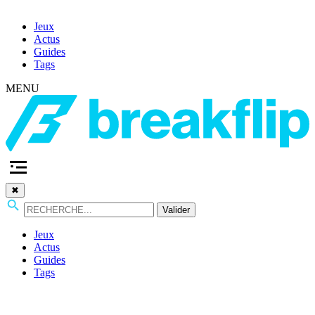
Jeux
Actus
Guides
Tags
MENU
✖
Valider
Jeux
Actus
Guides
Tags