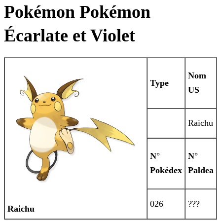
Pokémon Pokémon
Écarlate et Violet
Nom
Type
US
Raichu
N°
N°
Pokédex
Paldea
026
???
Raichu