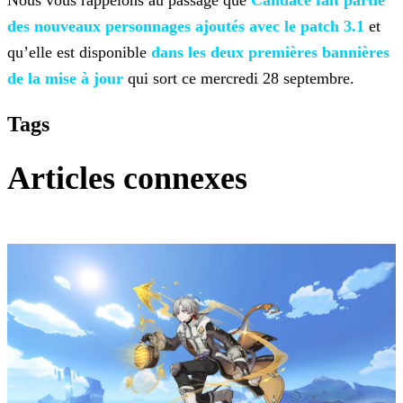
Nous vous rappelons au passage que
Candace fait partie
des
nouveaux personnages ajoutés avec le patch 3.1
et
qu’elle est disponible
dans les deux premières bannières
de la mise à
jour
qui sort ce mercredi 28 septembre.
Tags
Articles connexes