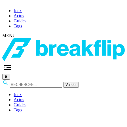
Jeux
Actus
Guides
Tags
MENU
✖
Valider
Jeux
Actus
Guides
Tags