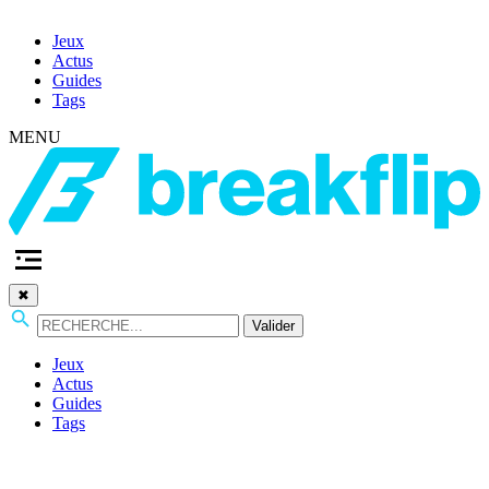
Jeux
Actus
Guides
Tags
MENU
✖
Valider
Jeux
Actus
Guides
Tags