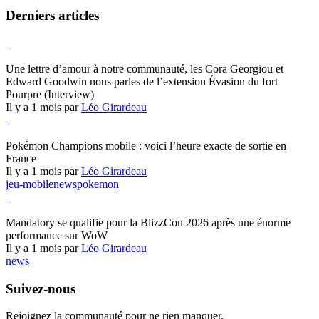
Derniers articles
Hearthstone
Une lettre d’amour à notre communauté, les Cora Georgiou et
Edward Goodwin nous parles de l’extension Évasion du fort
Pourpre (Interview)
Il y a 1 mois par
Léo Girardeau
Pokémon Champions
Pokémon Champions mobile : voici l’heure exacte de sortie en
France
Il y a 1 mois par
Léo Girardeau
jeu-mobile
news
pokemon
World of Warcraft
Mandatory se qualifie pour la BlizzCon 2026 après une énorme
performance sur WoW
Il y a 1 mois par
Léo Girardeau
news
Suivez-nous
Rejoignez la communauté pour ne rien manquer.