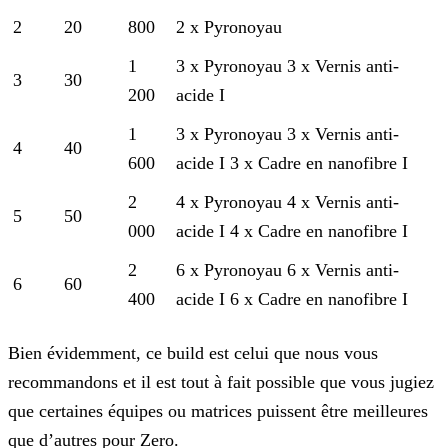
2
20
800
2 x Pyronoyau
1
3 x Pyronoyau
3 x Vernis anti-
3
30
200
acide I
1
3 x Pyronoyau
3 x Vernis anti-
4
40
600
acide I
3 x Cadre en nanofibre I
2
4 x Pyronoyau
4 x Vernis anti-
5
50
000
acide I
4 x Cadre en nanofibre I
2
6 x Pyronoyau
6 x Vernis anti-
6
60
400
acide I
6 x Cadre en nanofibre I
Bien évidemment, ce build est celui que nous vous
recommandons et il est tout à fait possible que vous jugiez
que certaines équipes ou matrices puissent être meilleures
que d’autres pour Zero.