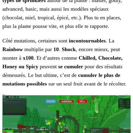
types de sprinklers
autour de la plante : master,
godly,
advanced, basic, mais aussi les modèles spéciaux
(chocolat, miel, tropical, épicé, etc.). Plus tu en places,
plus la plante pousse vite, et plus elle te rapporte.
Côté mutations, certaines sont
incontournables
. La
Rainbow
multiplie par
10
.
Shock
, encore mieux, peut
monter à
x100
. Et d’autres comme
Chilled, Chocolate,
Honey ou Spicy
peuvent
se cumuler
pour des résultats
démesurés. Le but ultime, c’est de
cumuler le plus de
mutations possibles
sur un seul fruit avant de le récolter.