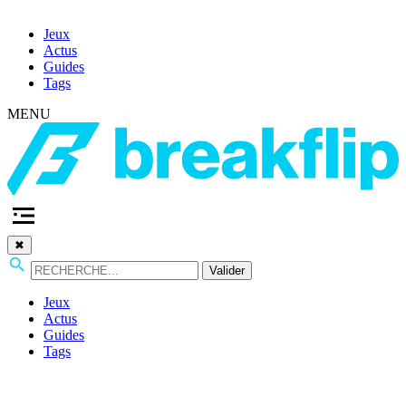
Jeux
Actus
Guides
Tags
MENU
✖
Valider
Jeux
Actus
Guides
Tags