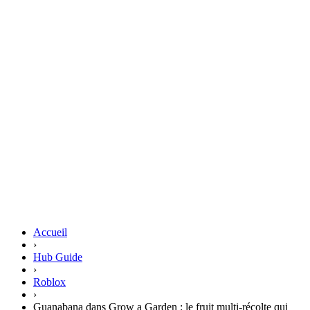
Accueil
›
Hub Guide
›
Roblox
›
Guanabana dans Grow a Garden : le fruit multi-récolte qui