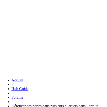
Accueil
›
Hub Guide
›
Fortnite
›
Défoncer des portes dans plusieurs quartiers dans Fortnite,