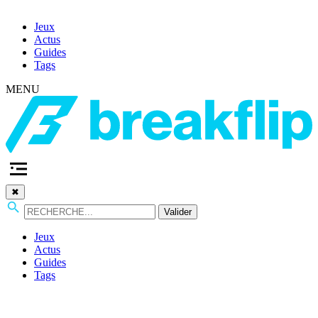
Jeux
Actus
Guides
Tags
MENU
✖
Valider
Jeux
Actus
Guides
Tags