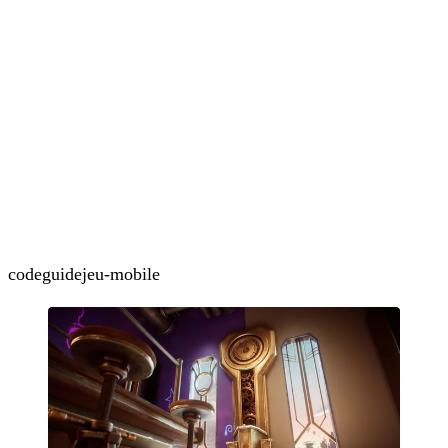
code
guide
jeu-mobile