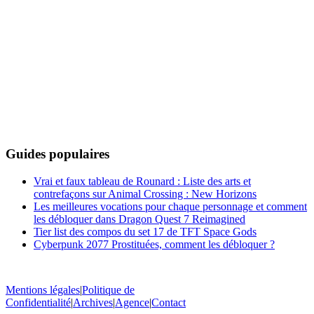
Guides populaires
Vrai et faux tableau de Rounard : Liste des arts et
contrefaçons sur Animal Crossing : New Horizons
Les meilleures vocations pour chaque personnage et comment
les débloquer dans Dragon Quest 7 Reimagined
Tier list des compos du set 17 de TFT Space Gods
Cyberpunk 2077 Prostituées, comment les débloquer ?
Mentions légales
|
Politique de
Confidentialité
|
Archives
|
Agence
|
Contact