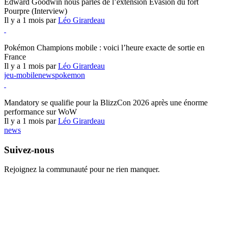
Edward Goodwin nous parles de l’extension Évasion du fort
Pourpre (Interview)
Il y a 1 mois par
Léo Girardeau
Pokémon Champions
Pokémon Champions mobile : voici l’heure exacte de sortie en
France
Il y a 1 mois par
Léo Girardeau
jeu-mobile
news
pokemon
World of Warcraft
Mandatory se qualifie pour la BlizzCon 2026 après une énorme
performance sur WoW
Il y a 1 mois par
Léo Girardeau
news
Suivez-nous
Rejoignez la communauté pour ne rien manquer.