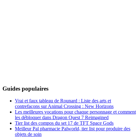
Guides populaires
Vrai et faux tableau de Rounard : Liste des arts et
contrefaçons sur Animal Crossing : New Horizons
Les meilleures vocations pour chaque personnage et comment
les débloquer dans Dragon Quest 7 Reimagined
Tier list des compos du set 17 de TFT Space Gods
Meilleur Pal pharmacie Palworld, tier list pour produire des
objets de soin