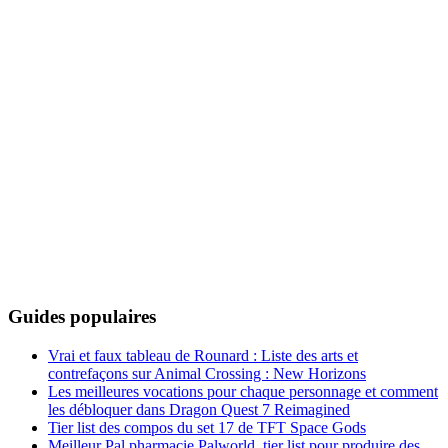
Guides populaires
Vrai et faux tableau de Rounard : Liste des arts et
contrefaçons sur Animal Crossing : New Horizons
Les meilleures vocations pour chaque personnage et comment
les débloquer dans Dragon Quest 7 Reimagined
Tier list des compos du set 17 de TFT Space Gods
Meilleur Pal pharmacie Palworld, tier list pour produire des