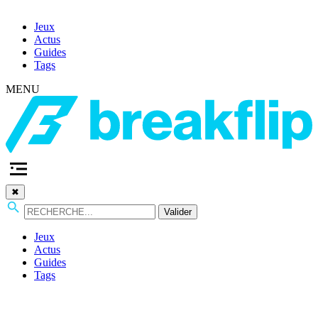
Jeux
Actus
Guides
Tags
MENU
✖
Valider
Jeux
Actus
Guides
Tags