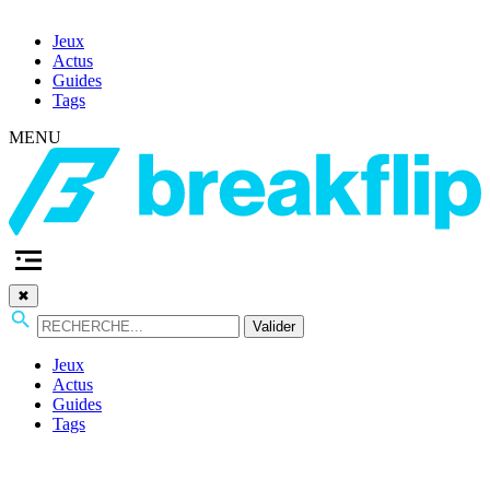
Jeux
Actus
Guides
Tags
MENU
✖
Valider
Jeux
Actus
Guides
Tags