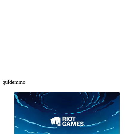
guide
mmo