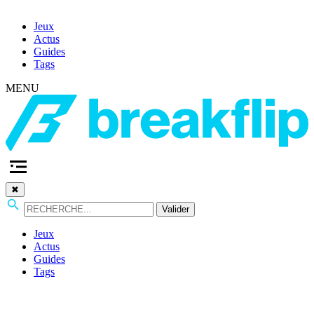
Jeux
Actus
Guides
Tags
MENU
✖
Valider
Jeux
Actus
Guides
Tags