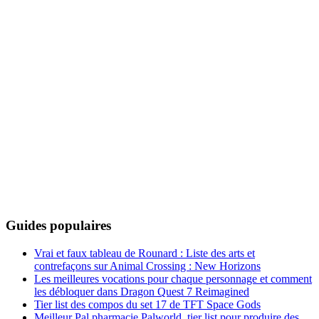
Guides populaires
Vrai et faux tableau de Rounard : Liste des arts et
contrefaçons sur Animal Crossing : New Horizons
Les meilleures vocations pour chaque personnage et comment
les débloquer dans Dragon Quest 7 Reimagined
Tier list des compos du set 17 de TFT Space Gods
Meilleur Pal pharmacie Palworld, tier list pour produire des