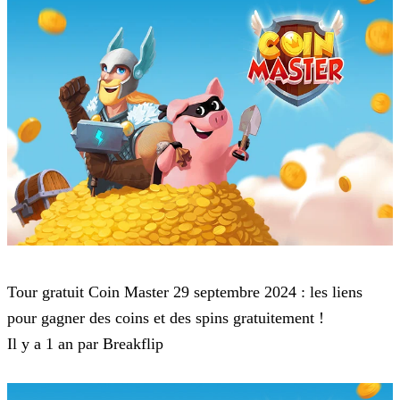
Coin Master
Tour gratuit Coin Master 29 septembre 2024 : les liens
pour gagner des coins et des spins gratuitement !
Il y a 1 an par Breakflip