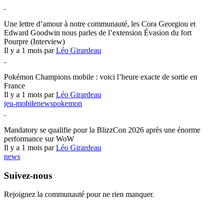
Hearthstone
Une lettre d’amour à notre communauté, les Cora Georgiou et
Edward Goodwin nous parles de l’extension Évasion du fort
Pourpre (Interview)
Il y a 1 mois par
Léo Girardeau
Pokémon Champions
Pokémon Champions mobile : voici l’heure exacte de sortie en
France
Il y a 1 mois par
Léo Girardeau
jeu-mobile
news
pokemon
World of Warcraft
Mandatory se qualifie pour la BlizzCon 2026 après une énorme
performance sur WoW
Il y a 1 mois par
Léo Girardeau
news
Suivez-nous
Rejoignez la communauté pour ne rien manquer.