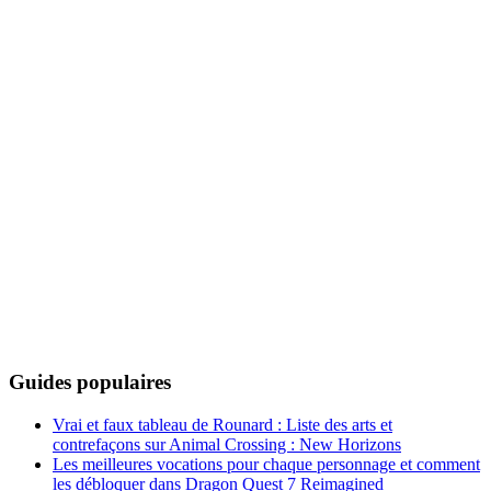
Guides populaires
Vrai et faux tableau de Rounard : Liste des arts et
contrefaçons sur Animal Crossing : New Horizons
Les meilleures vocations pour chaque personnage et comment
les débloquer dans Dragon Quest 7 Reimagined