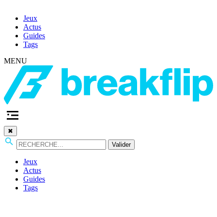
Jeux
Actus
Guides
Tags
MENU
✖
Valider
Jeux
Actus
Guides
Tags