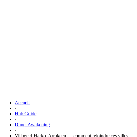
Accueil
›
Hub Guide
›
Dune: Awakening
›
Village d’Harko, Arrakeen … comment rejoindre ces villes