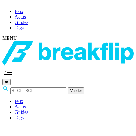
Jeux
Actus
Guides
Tags
MENU
✖
Valider
Jeux
Actus
Guides
Tags