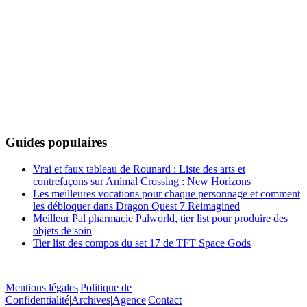
Guides populaires
Vrai et faux tableau de Rounard : Liste des arts et
contrefaçons sur Animal Crossing : New Horizons
Les meilleures vocations pour chaque personnage et comment
les débloquer dans Dragon Quest 7 Reimagined
Meilleur Pal pharmacie Palworld, tier list pour produire des
objets de soin
Tier list des compos du set 17 de TFT Space Gods
Mentions légales
|
Politique de
Confidentialité
|
Archives
|
Agence
|
Contact