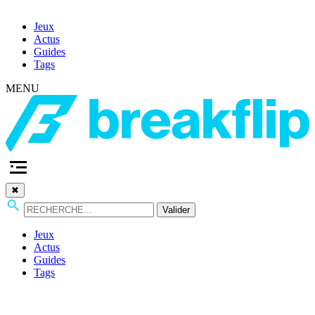
Jeux
Actus
Guides
Tags
MENU
✖
Valider
Jeux
Actus
Guides
Tags