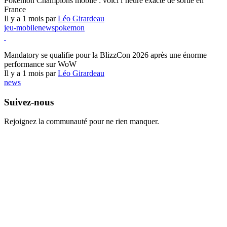
Pokémon Champions mobile : voici l’heure exacte de sortie en
France
Il y a 1 mois par
Léo Girardeau
jeu-mobile
news
pokemon
World of Warcraft
Mandatory se qualifie pour la BlizzCon 2026 après une énorme
performance sur WoW
Il y a 1 mois par
Léo Girardeau
news
Suivez-nous
Rejoignez la communauté pour ne rien manquer.