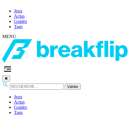
Jeux
Actus
Guides
Tags
MENU
✖
Valider
Jeux
Actus
Guides
Tags