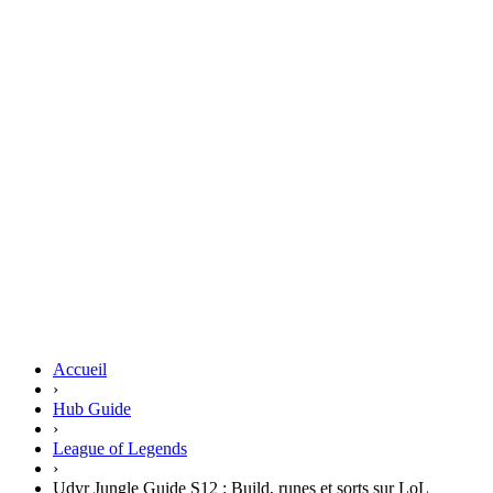
Accueil
›
Hub Guide
›
League of Legends
›
Udyr Jungle Guide S12 : Build, runes et sorts sur LoL