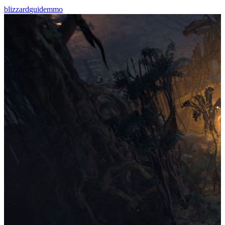
blizzard
guide
mmo