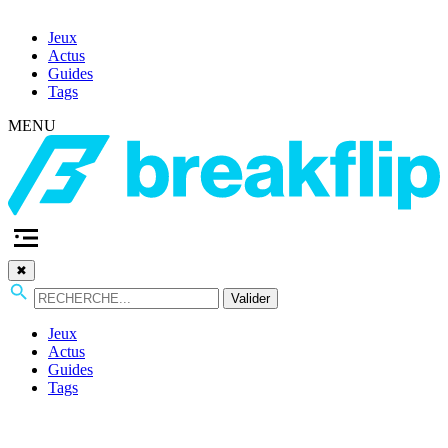
Jeux
Actus
Guides
Tags
MENU
✖
Valider
Jeux
Actus
Guides
Tags