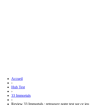
Accueil
›
Hub Test
›
33 Immortals
›
Review 33 Immortals : retrouvez notre test sur ce jeu