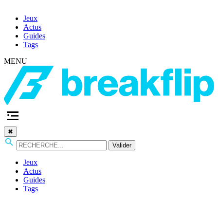
Jeux
Actus
Guides
Tags
MENU
✖
Valider
Jeux
Actus
Guides
Tags