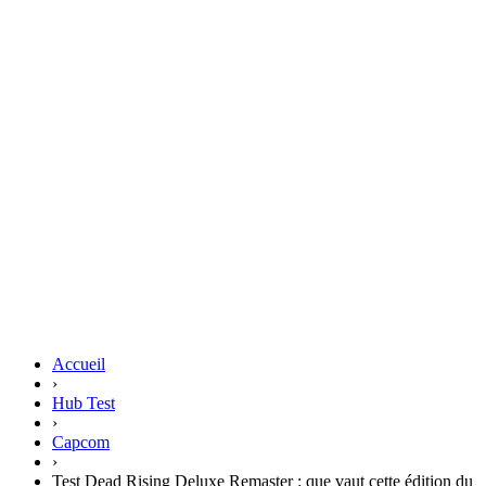
Accueil
›
Hub Test
›
Capcom
›
Test Dead Rising Deluxe Remaster : que vaut cette édition du