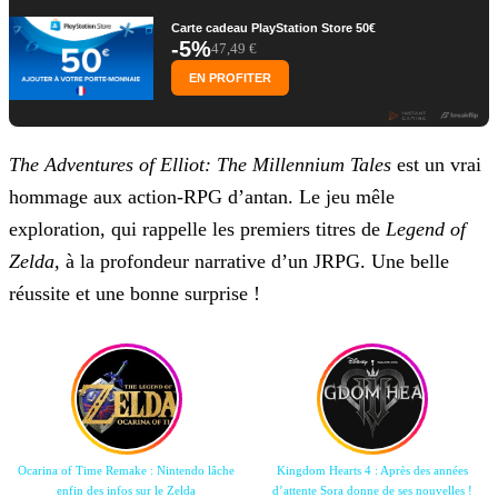
Carte cadeau PlayStation Store 50€
-5%
47,49 €
EN PROFITER
The Adventures of Elliot: The Millennium Tales
est un vrai
hommage aux action-RPG d’antan. Le jeu mêle
exploration, qui rappelle les premiers titres de
Legend of
Zelda,
à la profondeur narrative d’un JRPG. Une belle
réussite et une bonne surprise !
Ocarina of Time Remake : Nintendo lâche
Kingdom Hearts 4 : Après des années
enfin des infos sur le Zelda
d’attente Sora donne de ses nouvelles !