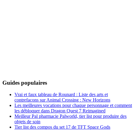
Guides populaires
Vrai et faux tableau de Rounard : Liste des arts et
contrefaçons sur Animal Crossing : New Horizons
Les meilleures vocations pour chaque personnage et comment
les débloquer dans Dragon Quest 7 Reimagined
Meilleur Pal pharmacie Palworld, tier list pour produire des
objets de soin
Tier list des compos du set 17 de TFT Space Gods