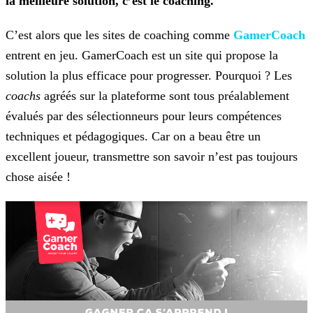
la meilleure solution, c’est le coaching.
C’est alors que les sites de coaching comme
GamerCoach
entrent en jeu. GamerCoach est un site qui propose la
solution la
plus efficace pour progresser. Pourquoi ? Les
coachs
agréés sur la plateforme sont tous préalablement
évalués par des sélectionneurs pour leurs compétences
techniques et pédagogiques. Car on
a beau être un
excellent joueur, transmettre son savoir n’est pas toujours
chose aisée !