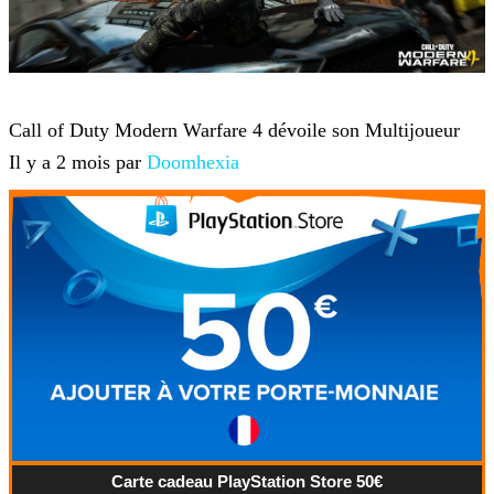
Jeux-vidéo
Call of Duty Modern Warfare 4 dévoile son Multijoueur
Il y a 2 mois par
Doomhexia
Carte cadeau PlayStation Store 50€