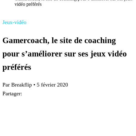
vidéo préférés
Jeux-vidéo
Gamercoach, le site de coaching
pour s’améliorer sur ses jeux vidéo
préférés
Par Breakflip
•
5 février 2020
Partager: