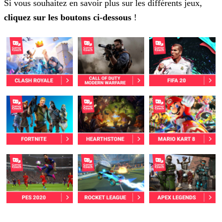
Si vous souhaitez en savoir plus sur les différents jeux,
cliquez sur les boutons ci-dessous
!