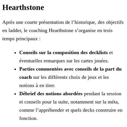
Hearthstone
Après une courte présentation de l’historique, des objectifs
en ladder, le coaching Hearthstone s’organise en trois
temps principaux :
Conseils sur la composition des decklists
et
éventuelles remarques sur les cartes jouées.
Parties commentées avec conseils de la part du
coach
sur les différents choix de jeux et les
notions à en tirer.
Débrief des notions abordées
pendant la session
et conseils pour la suite, notamment sur la méta,
comme l’appréhender et quels decks construire en
fonction.