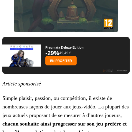
Pragmata Deluxe Edition
-29%
49,49 €
EN PROFITER
Article sponsorisé
Simple plaisir, passion, ou compétition, il existe de
nombreuses façons de jouer aux jeux-vidéo. La plupart des
jeux actuels proposant de se mesurer à d’autres joueurs,
chacun souhaite
ainsi progresser sur son jeu préféré
et