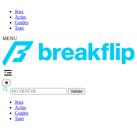
Jeux
Actus
Guides
Tags
MENU
✖
Valider
Jeux
Actus
Guides
Tags