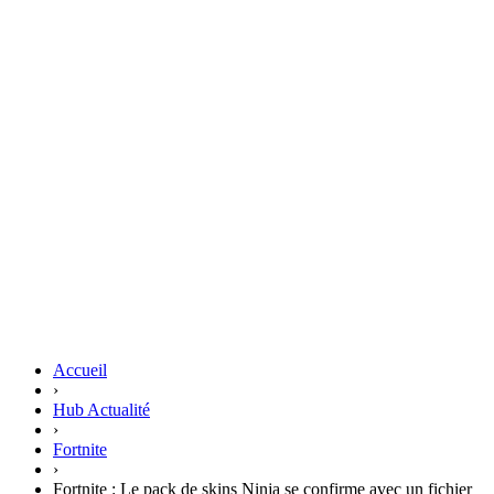
Accueil
›
Hub Actualité
›
Fortnite
›
Fortnite : Le pack de skins Ninja se confirme avec un fichier