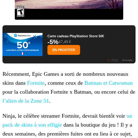
Carte cadeau PlayStation Store 50€
-5%
47,49 €
EN PROFITER
Récemment, Epic Games a sorti de nombreux nouveaux
skins dans
Fortnite
, comme ceux de
Batman et Catwoman
pour la collaboration Fortnite x
Batman, ou encore celui de
l’alien de la Zone 51
.
Ninja, le célèbre streamer Fortnite, devrait bientôt voir
un
pack de skins à son effigie
dans la boutique du jeu ! Il y a
deux semaines, des premières fuites ont eu lieu à ce sujet,