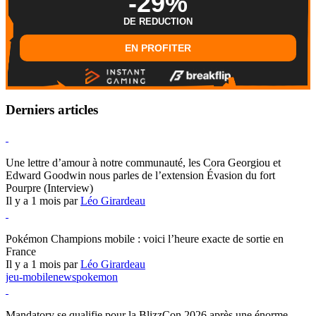
-29%
DE REDUCTION
EN PROFITER
Derniers articles
Hearthstone
Une lettre d’amour à notre communauté, les Cora Georgiou et
Edward Goodwin nous parles de l’extension Évasion du fort
Pourpre (Interview)
Il y a 1 mois par
Léo Girardeau
Pokémon Champions
Pokémon Champions mobile : voici l’heure exacte de sortie en
France
Il y a 1 mois par
Léo Girardeau
jeu-mobile
news
pokemon
World of Warcraft
Mandatory se qualifie pour la BlizzCon 2026 après une énorme