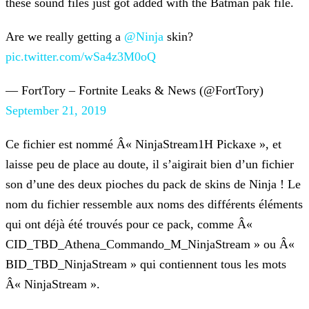
these sound files just got added with the Batman pak file.
Are we really getting a
@Ninja
skin?
pic.twitter.com/wSa4z3M0oQ
— FortTory – Fortnite Leaks & News (@FortTory)
September 21, 2019
Ce fichier est nommé Â« NinjaStream1H Pickaxe », et
laisse peu de place au doute, il s’aigirait bien d’un fichier
son d’une des deux pioches du pack de skins de Ninja ! Le
nom du fichier ressemble
aux noms des différents éléments
qui ont déjà été trouvés pour ce pack, comme Â«
CID_TBD_Athena_Commando_M_NinjaStream » ou Â«
BID_TBD_NinjaStream » qui contiennent tous les mots
Â« NinjaStream
».