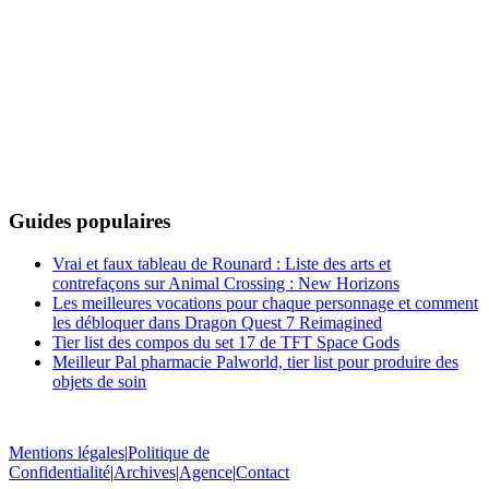
Guides populaires
Vrai et faux tableau de Rounard : Liste des arts et
contrefaçons sur Animal Crossing : New Horizons
Les meilleures vocations pour chaque personnage et comment
les débloquer dans Dragon Quest 7 Reimagined
Tier list des compos du set 17 de TFT Space Gods
Meilleur Pal pharmacie Palworld, tier list pour produire des
objets de soin
Mentions légales
|
Politique de
Confidentialité
|
Archives
|
Agence
|
Contact