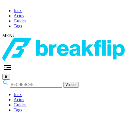
Jeux
Actus
Guides
Tags
MENU
✖
Valider
Jeux
Actus
Guides
Tags