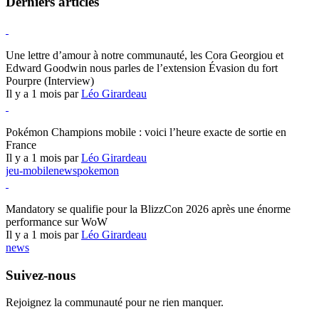
Derniers articles
Hearthstone
Une lettre d’amour à notre communauté, les Cora Georgiou et
Edward Goodwin nous parles de l’extension Évasion du fort
Pourpre (Interview)
Il y a 1 mois par
Léo Girardeau
Pokémon Champions
Pokémon Champions mobile : voici l’heure exacte de sortie en
France
Il y a 1 mois par
Léo Girardeau
jeu-mobile
news
pokemon
World of Warcraft
Mandatory se qualifie pour la BlizzCon 2026 après une énorme
performance sur WoW
Il y a 1 mois par
Léo Girardeau
news
Suivez-nous
Rejoignez la communauté pour ne rien manquer.