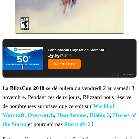
Carte cadeau PlayStation Store 50€
-5%
47,49 €
EN PROFITER
La
BlizzCon 2018
se déroulera du vendredi 2 au samedi 3
novembre. Pendant ces deux jours, Blizzard nous réserve
de nombreuses surprises que ce soit sur
World of
Warcraft
,
Overwatch
,
Hearthstone
,
Diablo 3
,
Heroes of
the Storm
et pourquoi
pas
Starcraft 2
!