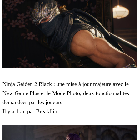
Ninja Gaiden 2 Black
Ninja Gaiden 2 Black : une mise à jour majeure avec le
New Game Plus et le Mode Photo, deux fonctionnalités
demandées par les joueurs
Il y a 1 an par Breakflip