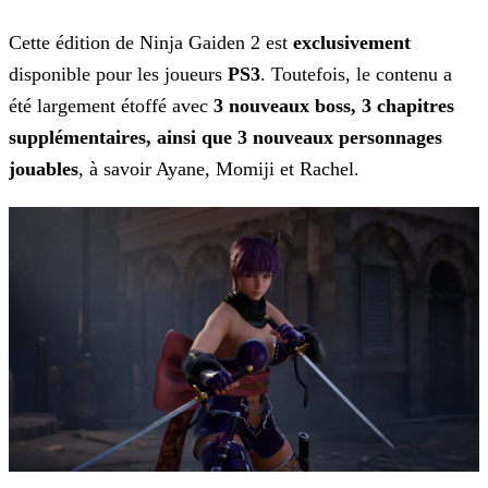
Cette édition de Ninja Gaiden 2 est
exclusivement
disponible pour les joueurs
PS3
. Toutefois, le contenu a
été largement étoffé avec
3 nouveaux boss, 3
chapitres
supplémentaires, ainsi que 3 nouveaux personnages
jouables
, à savoir Ayane, Momiji et Rachel.