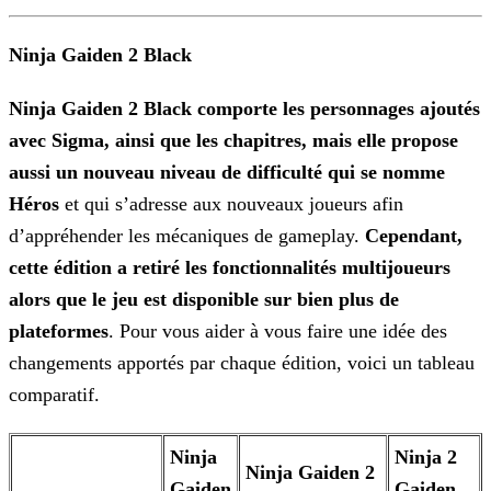
Ninja Gaiden 2 Black
Ninja Gaiden 2 Black comporte les personnages ajoutés
avec Sigma, ainsi que les chapitres, mais elle propose
aussi un nouveau niveau de difficulté qui se nomme
Héros
et qui
s’adresse aux nouveaux joueurs afin
d’appréhender les mécaniques de gameplay.
Cependant,
cette édition a retiré les fonctionnalités multijoueurs
alors que le jeu est disponible sur bien plus
de
plateformes
. Pour vous aider à vous faire une idée des
changements apportés par chaque édition, voici un tableau
comparatif.
Ninja
Ninja 2
Ninja Gaiden 2
Gaiden
Gaiden