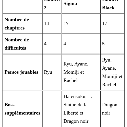
Sigma
2
Black
Nombre de
14
17
17
chapitres
Nombre de
4
4
5
difficultés
Ryu,
Ryu, Ayane,
Ayane,
Persos jouables
Ryu
Momiji et
Momiji et
Rachel
Rachel
Hatensoku, La
Boss
Statue de la
Dragon
supplémentaires
Liberté et
noir
Dragon noir