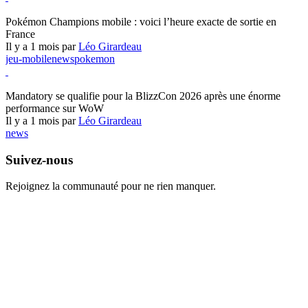
Pokémon Champions
Pokémon Champions mobile : voici l’heure exacte de sortie en
France
Il y a 1 mois par
Léo Girardeau
jeu-mobile
news
pokemon
World of Warcraft
Mandatory se qualifie pour la BlizzCon 2026 après une énorme
performance sur WoW
Il y a 1 mois par
Léo Girardeau
news
Suivez-nous
Rejoignez la communauté pour ne rien manquer.