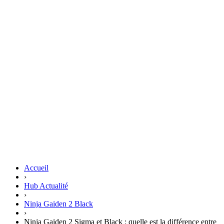
Accueil
›
Hub Actualité
›
Ninja Gaiden 2 Black
›
Ninja Gaiden 2 Sigma et Black : quelle est la différence entre