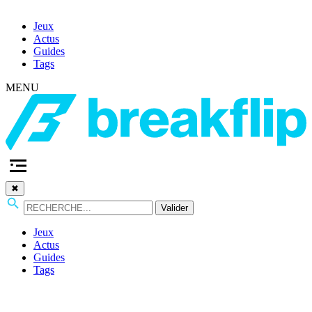
Jeux
Actus
Guides
Tags
MENU
✖
Valider
Jeux
Actus
Guides
Tags