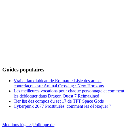
Guides populaires
Vrai et faux tableau de Rounard : Liste des arts et
contrefaçons sur Animal Crossing : New Horizons
Les meilleures vocations pour chaque personnage et comment
les débloquer dans Dragon Quest 7 Reimagined
Tier list des compos du set 17 de TFT Space Gods
Cyberpunk 2077 Prostituées, comment les débloquer ?
Mentions légales
|
Politique de