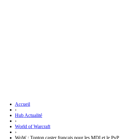
Accueil
›
Hub Actualité
›
World of Warcraft
›
WoW : Tonton caster français pour les MDI et le PvP