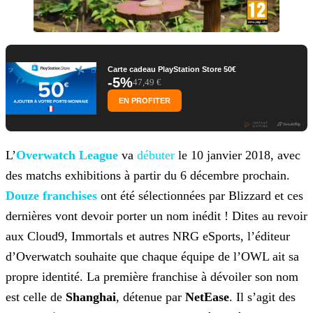
Carte cadeau PlayStation Store 50€
-5%
47,49 €
EN PROFITER
L’
Overwatch League
va
débuter
le 10 janvier 2018, avec
des matchs exhibitions à partir du 6 décembre
prochain.
Douze franchises
ont été
sélectionnées par Blizzard et ces
dernières vont devoir porter un nom inédit ! Dites au revoir
aux Cloud9, Immortals et autres NRG eSports, l’éditeur
d’Overwatch souhaite que chaque équipe de l’OWL
ait sa
propre identité. La première franchise à dévoiler son nom
est celle de
Shanghai
, détenue par
NetEase
. Il s’agit des