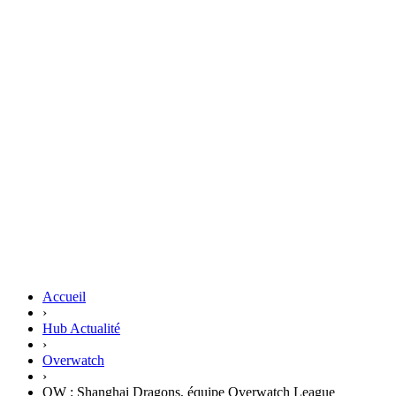
Accueil
›
Hub Actualité
›
Overwatch
›
OW : Shanghai Dragons, équipe Overwatch League