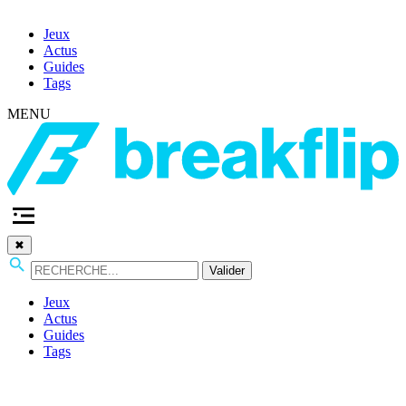
Jeux
Actus
Guides
Tags
MENU
✖
Valider
Jeux
Actus
Guides
Tags